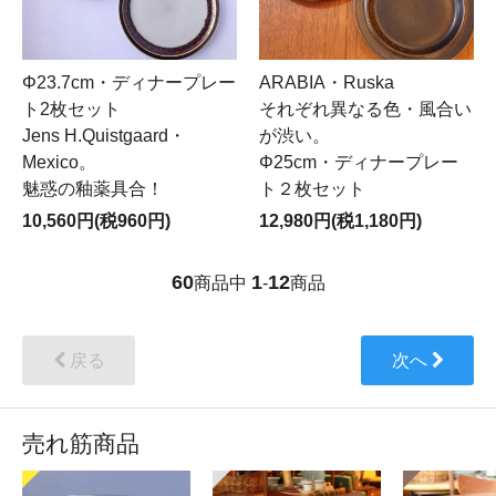
Φ23.7cm・ディナープレー
ARABIA・Ruska
ト2枚セット
それぞれ異なる色・風合い
Jens H.Quistgaard・
が渋い。
Mexico。
Φ25cm・ディナープレー
魅惑の釉薬具合！
ト２枚セット
10,560円(税960円)
12,980円(税1,180円)
60
1
12
商品中
-
商品
戻る
次へ
売れ筋商品