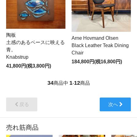
陶板
Arne Hovmand Olsen
土感のあるベースに映える
Black Leather Teak Dining
青。
Chair
Knabstrup
184,800円(税16,800円)
41,800円(税3,800円)
34
1
12
商品中
-
商品
戻る
次へ
売れ筋商品