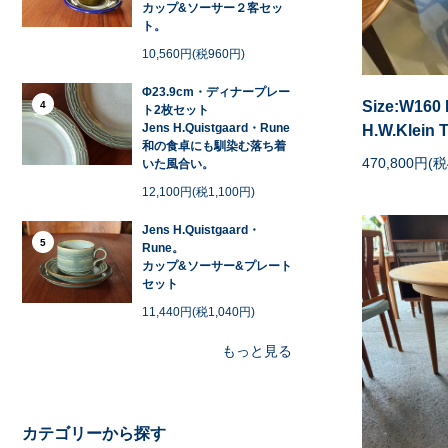
カップ&ソーサー２客セッ
ト。
10,560円(税960円)
Φ23.9cm・ディナープレー
Size:W160
4
ト2枚セット
Jens H.Quistgaard・Rune
H.W.Klein 
和の食卓にも馴染む落ち着
470,800円(税
いた風合い。
12,100円(税1,100円)
Jens H.Quistgaard・
5
Rune。
カップ&ソーサー&プレート
セット
11,440円(税1,040円)
もっと見る
カテゴリーから探す