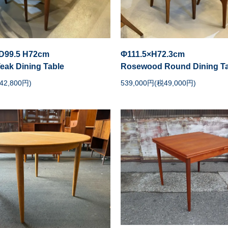
 D99.5 H72cm
Φ111.5×H72.3cm
Teak Dining Table
Rosewood Round Dining Ta
42,800円)
539,000円(税49,000円)