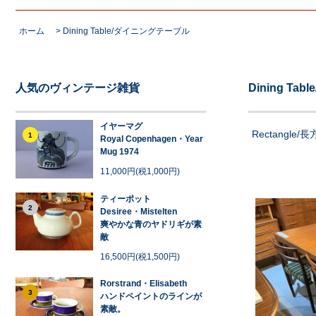
ホーム
>
Dining Table/ダイニングテーブル
人気のヴィンテージ雑貨
Dining T
イヤーマグ
Rectangle/
1
Royal Copenhagen・Year
Mug 1974
11,000円(税1,000円)
ティーポット
2
Desiree・Mistelten
爽やかな青のヤドリギが素
敵
16,500円(税1,500円)
Rorstrand・Elisabeth
3
ハンドペイントのラインが
素敵。