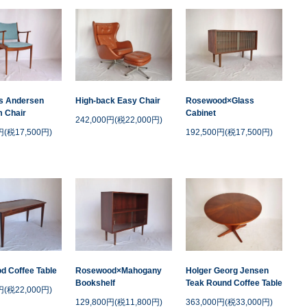
s Andersen
High-back Easy Chair
Rosewood×Glass
 Chair
Cabinet
242,000円(税22,000円)
円(税17,500円)
192,500円(税17,500円)
d Coffee Table
Rosewood×Mahogany
Holger Georg Jensen
Bookshelf
Teak Round Coffee Table
円(税22,000円)
129,800円(税11,800円)
363,000円(税33,000円)