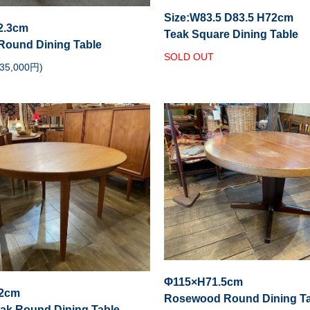
Size:W83.5 D83.5 H72cm
2.3cm
Teak Square Dining Table
Round Dining Table
SOLD OUT
35,000円)
Φ115×H71.5cm
.2cm
Rosewood Round Dining Ta
eak Round Dining Table