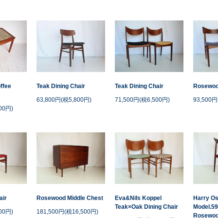
offee
Teak Dining Chair
Teak Dining Chair
Rosewood
63,800円(税5,800円)
71,500円(税6,500円)
93,500円
00円)
air
Rosewood Middle Chest
Eva&Nils Koppel
Harry Os
Teak×Oak Dining Chair
Model.59
00円)
181,500円(税16,500円)
Rosewood