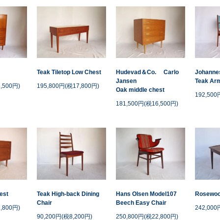
Teak Tiletop Low Chest
Hudevad＆Co. Carlo
Johanne
Jansen
Teak Arm
,500円)
195,800円(税17,800円)
Oak middle chest
192,500
181,500円(税16,500円)
est
Teak High-back Dining
Hans Olsen Model107
Rosewoo
Chair
Beech Easy Chair
,800円)
242,000
90,200円(税8,200円)
250,800円(税22,800円)