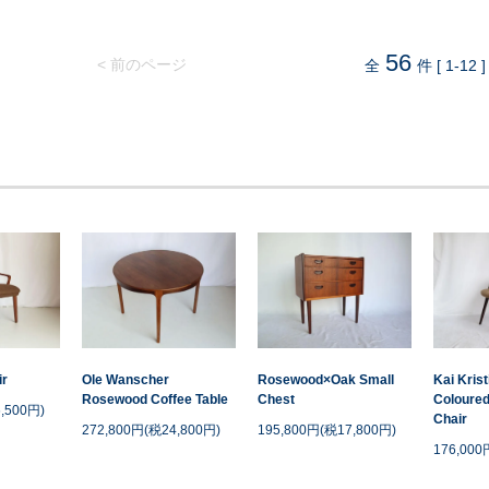
56
< 前のページ
全
件 [ 1-12 ]
ir
Ole Wanscher
Rosewood×Oak Small
Kai Kris
Rosewood Coffee Table
Chest
Coloured
,500円)
Chair
272,800円(税24,800円)
195,800円(税17,800円)
176,000