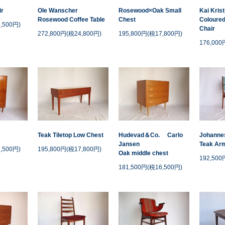
ir
Ole Wanscher
Rosewood×Oak Small
Kai Kris
Rosewood Coffee Table
Chest
Coloured
,500円)
Chair
272,800円(税24,800円)
195,800円(税17,800円)
176,000
Teak Tiletop Low Chest
Hudevad＆Co. Carlo
Johanne
Jansen
Teak Arm
,500円)
195,800円(税17,800円)
Oak middle chest
192,500
181,500円(税16,500円)