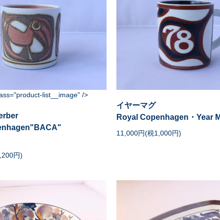
ass="product-list__image" />
イヤーマグ
erber
Royal Copenhagen・Year M
penhagen"BACA"
11,000円(税1,000円)
,200円)