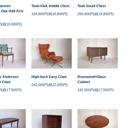
tiansen
Teak×Oak middle chest
Teak Small Chest
 Oak Half-Arm
184,800円(税16,800円)
206,800円(税18,800円)
円(税16,000円)
s Andersen
High-back Easy Chair
Rosewood×Glass
 Chair
Cabinet
242,000円(税22,000円)
円(税17,500円)
192,500円(税17,500円)