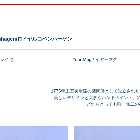
penhagen/ロイヤルコペンハーゲン
/トレイ他
Year Mug / イヤーマグ
1775年王室御用達の製陶所として設立され
美しいデザインと大胆なハンドペイント、
どれをとっても唯一無二の