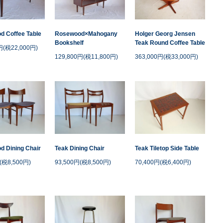
d Coffee Table
Rosewood×Mahogany
Holger Georg Jensen
Bookshelf
Teak Round Coffee Table
円(税22,000円)
129,800円(税11,800円)
363,000円(税33,000円)
 Dining Chair
Teak Dining Chair
Teak Tiletop Side Table
(税8,500円)
93,500円(税8,500円)
70,400円(税6,400円)