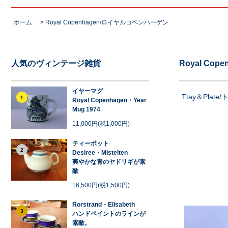
ホーム
>
Royal Copenhagen/ロイヤルコペンハーゲン
人気のヴィンテージ雑貨
Royal Co
イヤーマグ
Ttay＆Plate
1
Royal Copenhagen・Year
Mug 1974
11,000円(税1,000円)
ティーポット
2
Desiree・Mistelten
爽やかな青のヤドリギが素
敵
16,500円(税1,500円)
Rorstrand・Elisabeth
3
ハンドペイントのラインが
素敵。