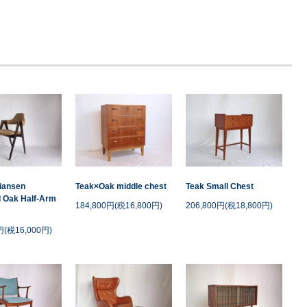
tiansen
Teak×Oak middle chest
Teak Small Chest
 Oak Half-Arm
184,800円(税16,800円)
206,800円(税18,800円)
円(税16,000円)