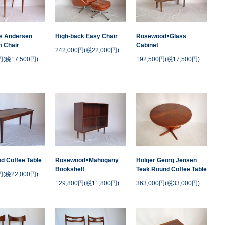
s Andersen
High-back Easy Chair
Rosewood×Glass
 Chair
Cabinet
242,000円(税22,000円)
円(税17,500円)
192,500円(税17,500円)
d Coffee Table
Rosewood×Mahogany
Holger Georg Jensen
Bookshelf
Teak Round Coffee Table
円(税22,000円)
129,800円(税11,800円)
363,000円(税33,000円)