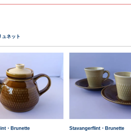
/ブリュネット
lint・Brunette
Stavangerflint・Brunette