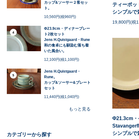
カップ&ソーサー２客セッ
ティーポッ
ト。
シンプルで
10,560円(税960円)
19,800円(税1
Φ23.9cm・ディナープレー
4
ト2枚セット
Jens H.Quistgaard・Rune
和の食卓にも馴染む落ち着
いた風合い。
12,100円(税1,100円)
Jens H.Quistgaard・
5
Rune。
カップ&ソーサー&プレート
セット
11,440円(税1,040円)
もっと見る
Φ21.3c
Stavangerf
シンプルで
カテゴリーから探す