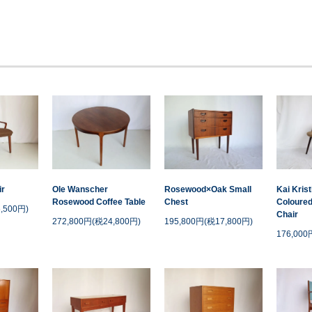
ir
Ole Wanscher
Rosewood×Oak Small
Kai Kris
Rosewood Coffee Table
Chest
Coloured
,500円)
Chair
272,800円(税24,800円)
195,800円(税17,800円)
176,000