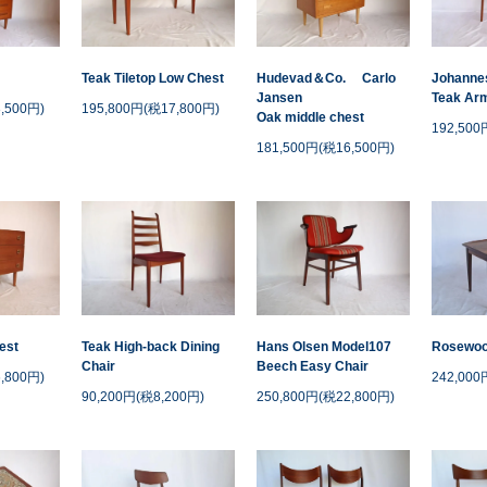
Teak Tiletop Low Chest
Hudevad＆Co. Carlo
Johanne
Jansen
Teak Arm
,500円)
195,800円(税17,800円)
Oak middle chest
192,500
181,500円(税16,500円)
est
Teak High-back Dining
Hans Olsen Model107
Rosewoo
Chair
Beech Easy Chair
,800円)
242,000
90,200円(税8,200円)
250,800円(税22,800円)