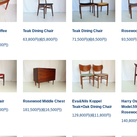
offee
Teak Dining Chair
Teak Dining Chair
Rosewood
63,800円(税5,800円)
71,500円(税6,500円)
93,500円
00円)
air
Rosewood Middle Chest
Eva&Nils Koppel
Harry Os
Teak×Oak Dining Chair
Model.59
00円)
181,500円(税16,500円)
Rosewood
129,800円(税11,800円)
140,800