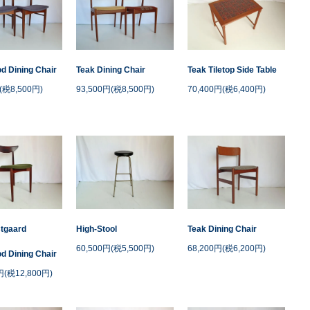
 Dining Chair
Teak Dining Chair
Teak Tiletop Side Table
(税8,500円)
93,500円(税8,500円)
70,400円(税6,400円)
tgaard
High-Stool
Teak Dining Chair
60,500円(税5,500円)
68,200円(税6,200円)
 Dining Chair
円(税12,800円)