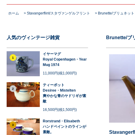
ホーム
>
Stavangerflint/スタヴァンゲルフリント
>
Brunette/ブリュネット
人気のヴィンテージ雑貨
Brunette
イヤーマグ
1
Royal Copenhagen・Year
Mug 1974
11,000円(税1,000円)
ティーポット
2
Desiree・Mistelten
爽やかな青のヤドリギが素
敵
16,500円(税1,500円)
Rorstrand・Elisabeth
3
ハンドペイントのラインが
Stavangerf
素敵。