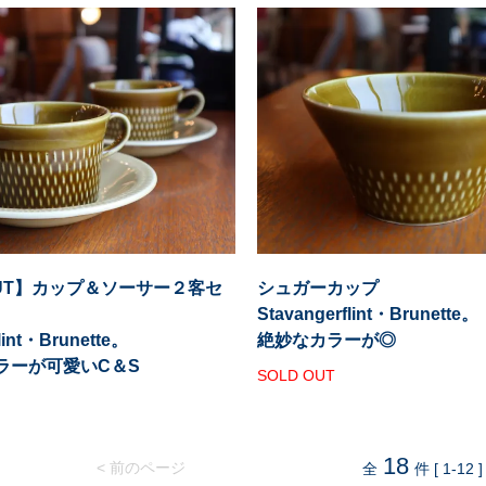
OUT】カップ＆ソーサー２客セ
シュガーカップ
Stavangerflint・Brunette。
lint・Brunette。
絶妙なカラーが◎
ラーが可愛いC＆S
SOLD OUT
18
< 前のページ
全
件 [ 1-12 ]