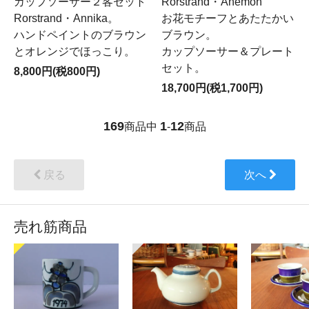
カップソーサー２客セット
Rorstrand・Anemon
Rorstrand・Annika。
お花モチーフとあたたかい
ハンドペイントのブラウン
ブラウン。
とオレンジでほっこり。
カップソーサー＆プレート
セット。
8,800円(税800円)
18,700円(税1,700円)
169
1
12
商品中
-
商品
戻る
次へ
売れ筋商品