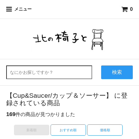
0
メニュー
検索
【Cup&Saucer/カップ＆ソーサー】 に登
録されている商品
169
件の商品が見つかりました
新着順
おすすめ順
価格順