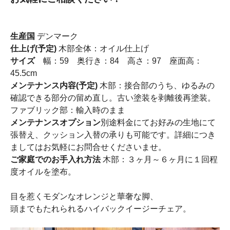
生産国
デンマーク
仕上げ(予定)
木部全体：オイル仕上げ
サイズ
幅：59 奥行き：84 高さ：97 座面高：
45.5cm
メンテナンス内容(予定)
木部：接合部のうち、ゆるみの
確認できる部分の留め直し。古い塗装を剥離後再塗装。
ファブリック部：輸入時のまま
メンテナンスオプション
別途料金にてお好みの生地にて
張替え、クッション入替の承りも可能です。詳細につき
ましてはお気軽にお問合せくださいませ。
ご家庭でのお手入れ方法
木部：３ヶ月～６ヶ月に１回程
度オイルを塗布。
目を惹くモダンなオレンジと華奢な脚、
頭までもたれられるハイバックイージーチェア。