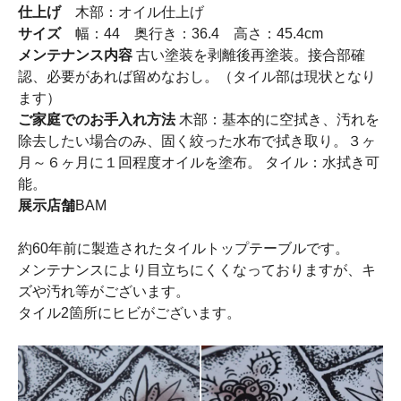
仕上げ
木部：オイル仕上げ
サイズ
幅：44 奥行き：36.4 高さ：45.4cm
メンテナンス内容
古い塗装を剥離後再塗装。接合部確
認、必要があれば留めなおし。（タイル部は現状となり
ます）
ご家庭でのお手入れ方法
木部：基本的に空拭き、汚れを
除去したい場合のみ、固く絞った水布で拭き取り。３ヶ
月～６ヶ月に１回程度オイルを塗布。 タイル：水拭き可
能。
展示店舗
BAM
約60年前に製造されたタイルトップテーブルです。
メンテナンスにより目立ちにくくなっておりますが、キ
ズや汚れ等がございます。
タイル2箇所にヒビがございます。