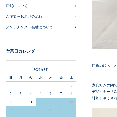
店舗について
ご注文～お届けの流れ
メンテナンス・張替について
営業日カレンダー
四角の取っ手
2026年8月
日
月
火
水
木
金
土
家具好きの間で
1
デザイナー「Ca
2
3
4
5
6
7
8
計算し尽くさ
9
10
11
12
13
14
15
16
17
18
19
20
21
22