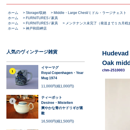
ホーム
>
Storage/収納
>
Middle・Large Chest/ミドル・ラージチェスト
ホーム
>
FURNITURES / 家具
ホーム
>
FURNITURES / 家具
>
メンテナンス未完了（発送まで１カ月程
ホーム
>
神戸和田岬店
人気のヴィンテージ雑貨
Hudevad
Oak midd
イヤーマグ
chm-2510003
1
Royal Copenhagen・Year
Mug 1974
11,000円(税1,000円)
ティーポット
2
Desiree・Mistelten
爽やかな青のヤドリギが素
敵
16,500円(税1,500円)