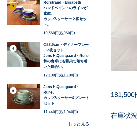
Rorstrand・Elisabeth
3
ハンドペイントのラインが
素敵。
カップ&ソーサー２客セッ
ト。
10,560円(税960円)
Φ23.9cm・ディナープレー
4
ト2枚セット
Jens H.Quistgaard・Rune
和の食卓にも馴染む落ち着
いた風合い。
12,100円(税1,100円)
Jens H.Quistgaard・
5
Rune。
181,50
カップ&ソーサー&プレート
セット
11,440円(税1,040円)
在庫状況 
もっと見る