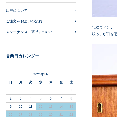
店舗について
ご注文～お届けの流れ
北欧ヴィンテ
メンテナンス・張替について
取っ手が目を
営業日カレンダー
2026年8月
日
月
火
水
木
金
土
1
2
3
4
5
6
7
8
9
10
11
12
13
14
15
16
17
18
19
20
21
22