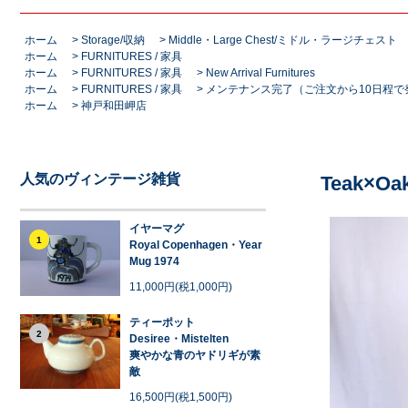
ホーム
>
Storage/収納
>
Middle・Large Chest/ミドル・ラージチェスト
ホーム
>
FURNITURES / 家具
ホーム
>
FURNITURES / 家具
>
New Arrival Furnitures
ホーム
>
FURNITURES / 家具
>
メンテナンス完了（ご注文から10日程で
ホーム
>
神戸和田岬店
人気のヴィンテージ雑貨
Teak×Oak
イヤーマグ
1
Royal Copenhagen・Year
Mug 1974
11,000円(税1,000円)
ティーポット
2
Desiree・Mistelten
爽やかな青のヤドリギが素
敵
16,500円(税1,500円)