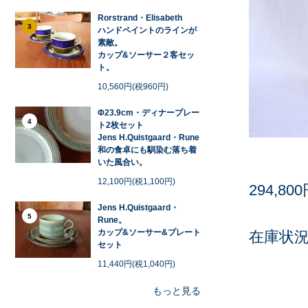
Rorstrand・Elisabeth
3
ハンドペイントのラインが
素敵。
カップ&ソーサー２客セッ
ト。
10,560円(税960円)
Φ23.9cm・ディナープレー
4
ト2枚セット
Jens H.Quistgaard・Rune
和の食卓にも馴染む落ち着
いた風合い。
12,100円(税1,100円)
294,80
Jens H.Quistgaard・
5
Rune。
カップ&ソーサー&プレート
在庫状況 
セット
11,440円(税1,040円)
もっと見る